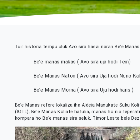
Tuir historia tempu uluk Avo sira hasai naran Be’e Mana
Be’e manas makas ( Avo sira uja hodi Tein)
Be’e Manas Naton ( Avo sira Uja hodi Nono Ka
Be’e Manas Morna ( Avo sira Uja hodi haris )
Be’e Manas refere lokaliza iha Aldeia Manukate Suku Koli
(IGTL), Be’e Manas Koliate hatulia, manas ho nia tepera
kompara ho Be’e manas sira seluk, Timor Leste bele Deze