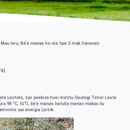
s Mau leru, Be’e manas ho nia tipe 3 mak hanesan:
fe)
ate Leotelo, tuir peskiza husi Institu Geologi Timor Leste
tura 98 °C, IGTL be’e manas hatulia manas makas liu
mvolve sai energia Listrik.