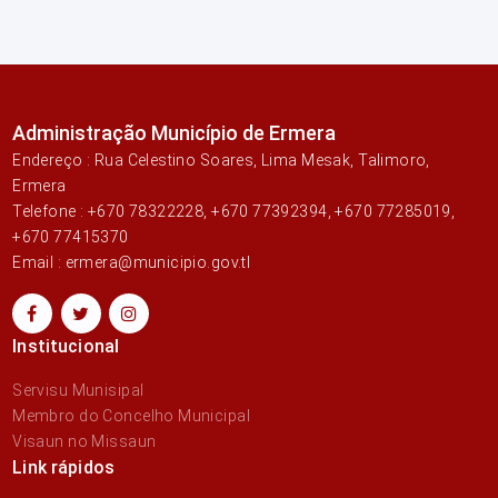
Administração Município de Ermera
Endereço : Rua Celestino Soares, Lima Mesak, Talimoro,
Ermera
Telefone : +670 78322228, +670 77392394, +670 77285019,
+670 77415370
Email : ermera@municipio.gov.tl
Institucional
Servisu Munisipal
Membro do Concelho Municipal
Visaun no Missaun
Link rápidos