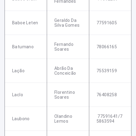
Fernandes
Geraldo Da
Baboe Leten
77591605
Silva Gomes
Fernando
Batumano
78066165
Soares
Abrão Da
Lação
75539159
Conceicão
Florentino
Laclo
76408258
Soares
Olandino
77591641/7
Laubono
Lemos
5863594