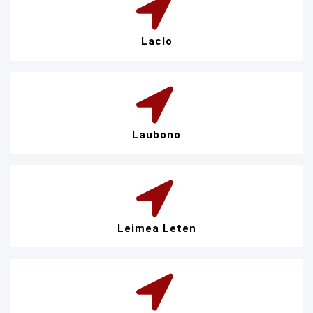
Laclo
Laubono
Leimea Leten