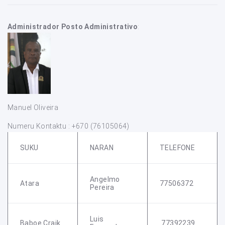
Administrador Posto Administrativo
:
Manuel Oliveira
Numeru Kontaktu : +670 (76105064)
SUKU
NARAN
TELEFONE
Angelmo
Atara
77506372
Pereira
Luis
Baboe Craik
77392239