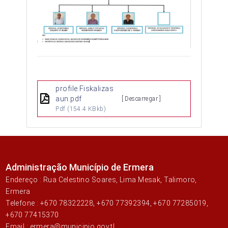
profile.Fiskalizas
aun.pdf
[ Descarregar ]
Pdf
(154.4 KBkb)
Administração Município de Ermera
Endereço : Rua Celestino Soares, Lima Mesak, Talimoro,
Ermera
Telefone : +670 78322228, +670 77392394, +670 77285019,
+670 77415370
Email : ermera@municipio.gov.tl