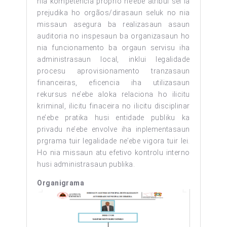
nia kompetencia proprio ne’ebe atribui sei la
prejudika ho orgãos/dirasaun seluk no nia
missaun asegura ba realizasaun asaun
auditoria no inspesaun ba organizasaun ho
nia funcionamento ba orgaun servisu iha
administrasaun local, inklui legalidade
procesu aprovisionamento tranzasaun
financeiras, eficencia iha utilizasaun
rekursus ne’ebe aloka relaciona ho ilicitu
kriminal, ilicitu finaceira no ilicitu disciplinar
ne’ebe pratika husi entidade publiku ka
privadu ne’ebe envolve iha inplementasaun
prgrama tuir legalidade ne’ebe vigora tuir lei.
Ho nia missaun atu efetivo kontrolu interno
husi administrasaun publika.
Organigrama