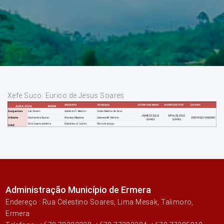
Xefe Suco: Eurico de Jesus Soares
Administração Município de Ermera
Endereço : Rua Celestino Soares, Lima Mesak, Talimoro,
Ermera