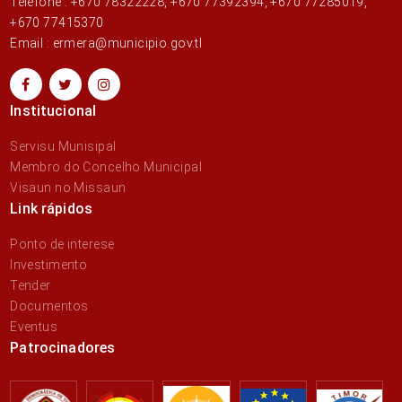
Telefone : +670 78322228, +670 77392394, +670 77285019,
+670 77415370
Email : ermera@municipio.gov.tl
Institucional
Servisu Munisipal
Membro do Concelho Municipal
Visaun no Missaun
Link rápidos
Ponto de interese
Investimento
Tender
Documentos
Eventus
Patrocinadores