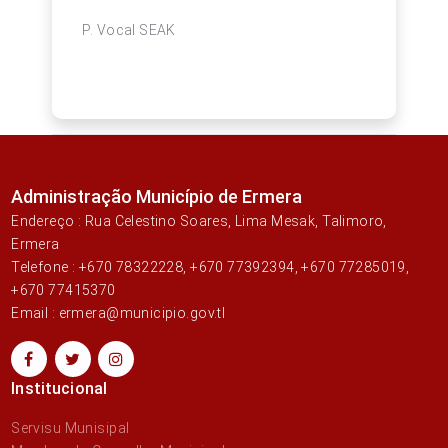
P. Vocal SEAK
Administração Município de Ermera
Endereço : Rua Celestino Soares, Lima Mesak, Talimoro,
Ermera
Telefone : +670 78322228, +670 77392394, +670 77285019,
+670 77415370
Email : ermera@municipio.gov.tl
Institucional
Servisu Munisipal