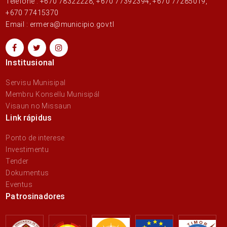
Telefone : +670 78322228, +670 77392394, +670 77285019,
+670 77415370
Email : ermera@municipio.gov.tl
Institusional
Servisu Munisipal
Membru Konsellu Munisipál
Visaun no Missaun
Link rápidus
Ponto de interese
Investimentu
Tender
Dokumentus
Eventus
Patrosinadores