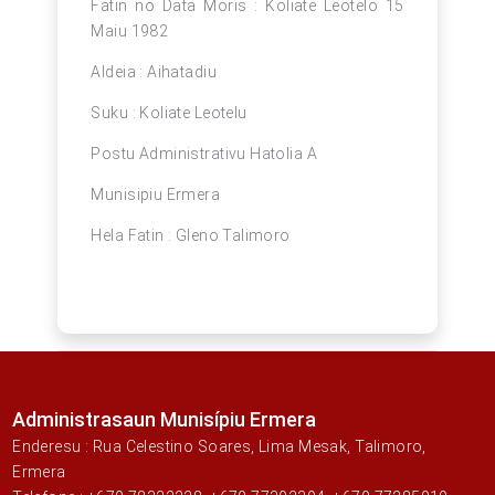
Fatin no Data Moris : Koliate Leotelo 15
Maiu 1982
Aldeia : Aihatadiu
Suku : Koliate Leotelu
Postu Administrativu Hatolia A
Munisipiu Ermera
Hela Fatin : Gleno Talimoro
Administrasaun Munisípiu Ermera
Enderesu : Rua Celestino Soares, Lima Mesak, Talimoro,
Ermera