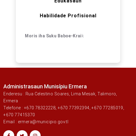
Edukasaun
Habilidade Profisional
Moris iha Suku Baboe-Krai
k
Administrasaun Munisípiu Ermera
Enderesu : Rua Celestino Soares, Lima Mesak, Talimoro,
Ermera
Telefone : +670 78322228, +670 77392394, +670 77285019,
+670 77415370
Email : ermera@municipio.gov.tl