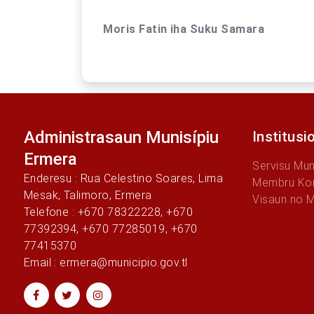
Moris Fatin iha Suku Samara
Administrasaun Munisípiu
Institusi
Ermera
Servisu Mun
Enderesu : Rua Celestino Soares, Lima
Membru Kon
Mesak, Talimoro, Ermera
Visaun no 
Telefone : +670 78322228, +670
77392394, +670 77285019, +670
77415370
Email : ermera@municipio.gov.tl