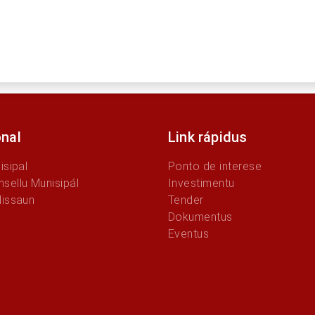
onal
Link rápidus
isipal
Ponto de interese
sellu Munisipál
Investimentu
Missaun
Tender
Dokumentus
Eventus