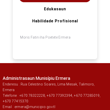
Edukasaun
Habilidade Profisional
Moris Fatin iha Poetete Ermera
Administrasaun Munisípiu Ermera
Enderesu : Rua Celestino Soares, Lima Mesak, Talimoro,
Ermera
Telefone : +670 78322228, +670 77392394, +670 77285019,
+670 77415370
Email : ermera@municipio.gov.tl