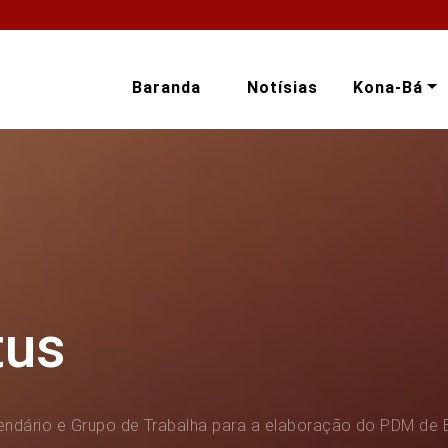
Baranda
Notísias
Kona-Bá
tus
ndário e Grupo de Trabalha para a elaboração do PDM de 