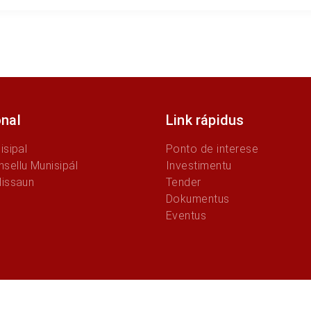
onal
Link rápidus
isipal
Ponto de interese
sellu Munisipál
Investimentu
Missaun
Tender
Dokumentus
Eventus