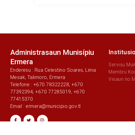
Administrasaun Munisípiu
Institusi
Ermera
Servisu Mun
Enderesu : Rua Celestino Soares, Lima
Membru Kon
Mesak, Talimoro, Ermera
Visaun no 
Telefone : +670 78322228, +670
77392394, +670 77285019, +670
77415370
Email : ermera@municipio.gov.tl