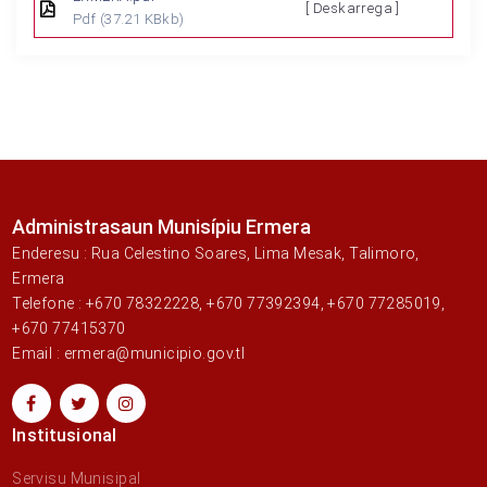
[ Deskarrega ]
Pdf
(37.21 KBkb)
Administrasaun Munisípiu Ermera
Enderesu : Rua Celestino Soares, Lima Mesak, Talimoro,
Ermera
Telefone : +670 78322228, +670 77392394, +670 77285019,
+670 77415370
Email : ermera@municipio.gov.tl
Institusional
Servisu Munisipal