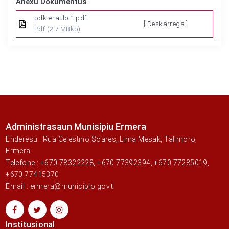
Anexu Dokumentus
pdk-eraulo-1.pdf
[ Deskarrega ]
Pdf
(2.7 MBkb)
Administrasaun Munisípiu Ermera
Enderesu : Rua Celestino Soares, Lima Mesak, Talimoro,
Ermera
Telefone : +670 78322228, +670 77392394, +670 77285019,
+670 77415370
Email : ermera@municipio.gov.tl
Institusional