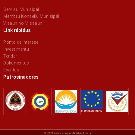
Servisu Munisipal
Membru Konsellu Munisipál
Visaun no Missaun
Link rápidus
Ponto de interese
Investimentu
Tender
Dokumentus
Eventus
Patrosinadores
© 2026 Administrasaun Munisípiu Ermera