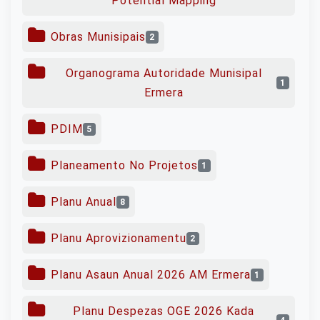
Potential Mapping
Obras Munisipais
2
Organograma Autoridade Munisipal
1
Ermera
PDIM
5
Planeamento No Projetos
1
Planu Anual
8
Planu Aprovizionamentu
2
Planu Asaun Anual 2026 AM Ermera
1
Planu Despezas OGE 2026 Kada