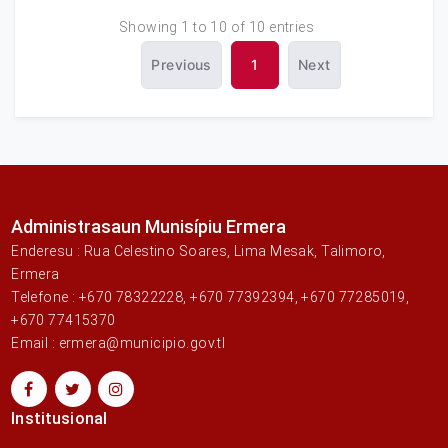
Showing 1 to 10 of 10 entries
Previous
1
Next
Administrasaun Munisípiu Ermera
Enderesu : Rua Celestino Soares, Lima Mesak, Talimoro,
Ermera
Telefone : +670 78322228, +670 77392394, +670 77285019,
+670 77415370
Email : ermera@municipio.gov.tl
Institusional