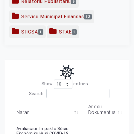
Relatoriu Publisitariu
9
Servisu Munisipal Finansas
12
SIIGSA
STAE
1
1
Show
entries
Search:
Anexu
Naran
Dokumentus
Avaliasaun Impaktu Sósiu
Ekonómiku Husi COVID-19