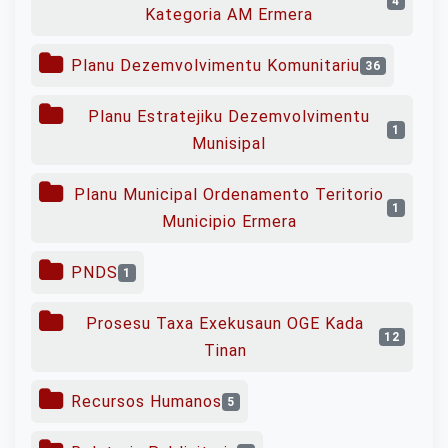
4
Kategoria AM Ermera
Planu Dezemvolvimentu Komunitariu
36
Planu Estratejiku Dezemvolvimentu
1
Munisipal
Planu Municipal Ordenamento Teritorio
1
Municipio Ermera
PNDS
1
Prosesu Taxa Exekusaun OGE Kada
12
Tinan
Recursos Humanos
5