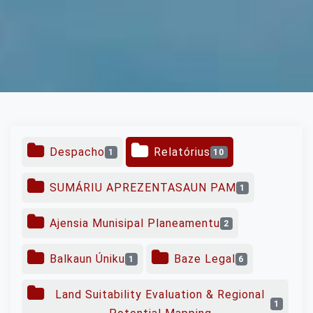
Despacho
Relatórius
1
10
SUMÁRIU APREZENTASAUN PAM
1
Ajensia Munisipal Planeamentu
2
Balkaun Úniku
Baze Legal
1
6
Land Suitability Evaluation & Regional
1