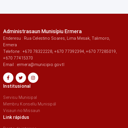
Administrasaun Munisípiu Ermera
Enderesu : Rua Celestino Soares, Lima Mesak, Talimoro,
Ermera
Telefone : +670 78322228, +670 77392394, +670 77285019,
+670 77415370
Email : ermera@municipio.gov.tl
Institusional
Servisu Munisipal
Membru Konsellu Munisipál
Visaun no Missaun
Link rápidus