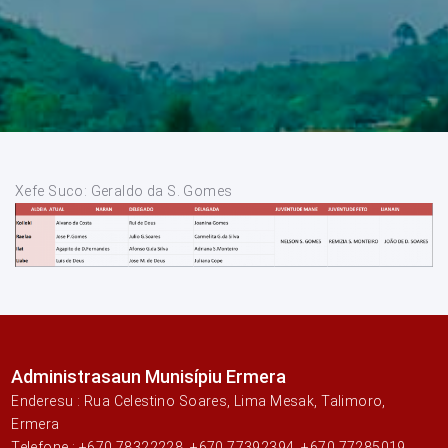
Xefe Suco: Geraldo da S. Gomes
Administrasaun Munisípiu Ermera
Enderesu : Rua Celestino Soares, Lima Mesak, Talimoro,
Ermera
Telefone : +670 78322228, +670 77392394, +670 77285019,