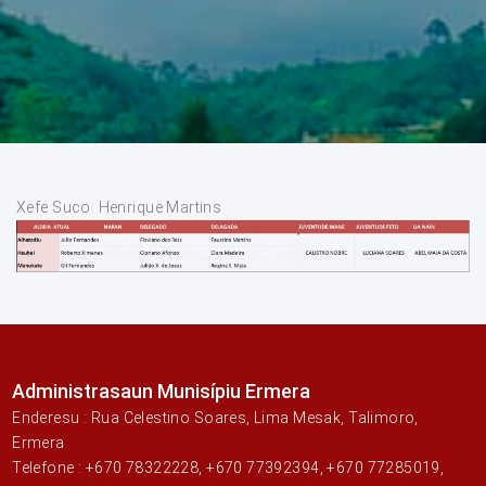
Xefe Suco: Henrique Martins
Administrasaun Munisípiu Ermera
Enderesu : Rua Celestino Soares, Lima Mesak, Talimoro,
Ermera
Telefone : +670 78322228, +670 77392394, +670 77285019,