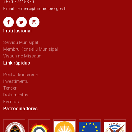
+670 77415370
Email : ermera@municipio.gov.tl
Institusional
Servisu Munisipal
Membru Konsellu Munisipál
Visaun no Missaun
Link rápidus
Ponto de interese
Investimentu
Tender
Dokumentus
Eventus
Patrosinadores