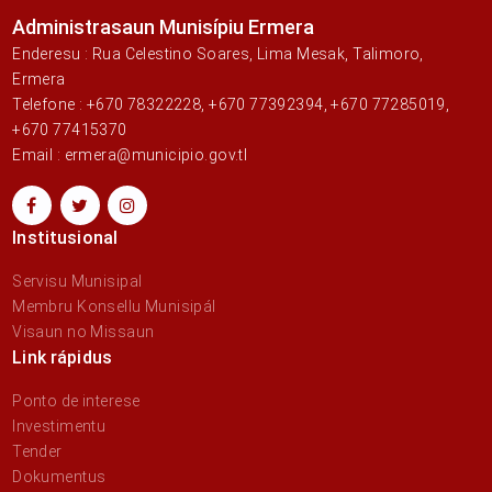
Administrasaun Munisípiu Ermera
Enderesu : Rua Celestino Soares, Lima Mesak, Talimoro,
Ermera
Telefone : +670 78322228, +670 77392394, +670 77285019,
+670 77415370
Email : ermera@municipio.gov.tl
Institusional
Servisu Munisipal
Membru Konsellu Munisipál
Visaun no Missaun
Link rápidus
Ponto de interese
Investimentu
Tender
Dokumentus