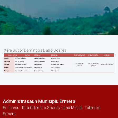
Xefe Suco: Domingos Babo Soares
Administrasaun Munisípiu Ermera
Enderesu : Rua Celestino Soares, Lima Mesak, Talimoro,
Ermera