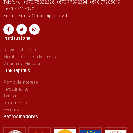
Telefone : +670 78322228, +670 77392394, +670 77285019,
+670 77415370
Email : ermera@municipio.gov.tl
Institusional
Servisu Munisipal
Membru Konsellu Munisipál
Visaun no Missaun
Link rápidus
Ponto de interese
Investimentu
Tender
Dokumentus
Eventus
Patrosinadores