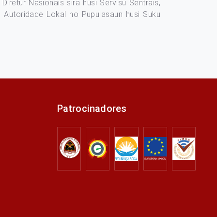
iretur Nasionais sira husi Servisu Sentrais,
su, Autoridade Lokal no Pupulasaun husi Suku
Patrocinadores