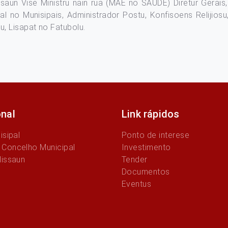
saun Vise Ministru nain rua (MAE no SAÚDE) Diretur Gerais, D
rial no Munisipais, Administrador Postu, Konfisoens Relijio
, Lisapat no Fatubolu.
onal
Link rápidos
isipal
Ponto de interese
Concelho Municipal
Investimento
Missaun
Tender
Documentos
Eventus