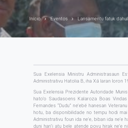
Início
Eventos
Lansamentu fatuk dahulu
Sua Exelensia Ministru Administrasaun Es
Administrativu Hatolia B, iha Xá laran loron 1
Sua Exelensia Prezidente Autoridade Munisí
hato’o Saudasoens Kalaroza Boas Vindas b
Fernandes “Dudu” ne’ebé hanesan Veteranu n
hotu, ba disponibilidade no tempu hodi mai
Administrativu foun ida ne’e, biban ida ne’
duni hari’i atu bele atende povu hirak ne’e 