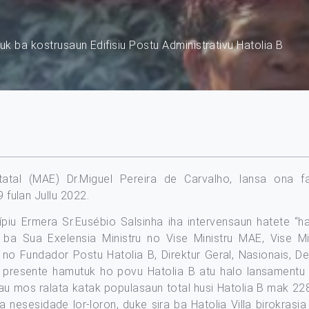
k ba kostrusaun Edifisiu Postu Administrativu Hatolia B
tatal (MAE) Dr.Miguel Pereira de Carvalho, lansa ona f
9 fulan Jullu 2022.
piu Ermera Sr.Eusébio Salsinha iha intervensaun hatete “
a Sua Exelensia Ministru no Vise Ministru MAE, Vise Mi
o Fundador Postu Hatolia B, Direktur Geral, Nasionais, Dele
 presente hamutuk ho povu Hatolia B atu halo lansamentu 
e hau mos ralata katak populasaun total husi Hatolia B mak 2
nia nesesidade lor-loron, duke sira ba Hatolia Villa birokras