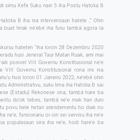
odi simu Xefe Suku nain 5 iha Postu Hatolia B
olia B iha nia intervensaun hatete ,“ Ohin
a buat hirak ne’ebé iha funu tambá agora la
Diskursu hateten “iha loron 28 Dezembru 2020
ideradu husi Jeneral Taur Matan Ruak, ami mai
raik posivel VIII Governu Konstitusional ne’e
e VIII Governu Konstitusional rona imi nia
ahu’u husi loron 01 Janeiru 2022, ne’ebé ohin
stu Administrativu, suku lima iha Hatolia B sai
onese (Estadu) Rekonese ona, tambá hare ba
mentu do’ok tebes, tambá ne’e mak hari duni
, atu povu bele hetan atendementu ho diak no
ha ne’e, funsionariu oi-oin sei servisu iha ne’e
ba populasaun sira iha ne’e, hodi hare’e ba