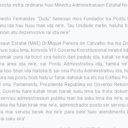
posta estra ordinariu husi Ministru Administrasaun Estatal h
esto Fernandes “Dudu” hanesan mos Fundador ba Postu Hat
nu ida hau husu mak ida ne’e, Tau Unidade metin, haluha ti
oin atu dezemvolve rai ida ne’e”.
asaun Estatal (MAE) Dr.Miguel Pereira de Carvalho iha nia 
 husi suku lima, konvida VIII Governu Konstitusional ne’ebé l
tomak para ita boot sira hato’o deit pedidu ida, katak se ka
 area ida ne’e, sai Postu Administrativu ida, tambá ne’
 too tinan ida Hatolia B sai ona Postu Administrativu ida, h
ira nia postu hodi hatu’ur fatuk dahuluk ba imi nia Edifisiu Po
ial ona, Parlamentu, Prezidente Republika no Governo Rek
a, Governu hare katak tinan barak suku lima ba trata doku
 servisu administrasaun publiku nian ba suku lima iha ne’e
nklui iha fulan hirak mai ne’e, administrador postu sei servisu i
ra mai servisu besik iha ne’e para bele halo atendimentu 
i suku sira”.