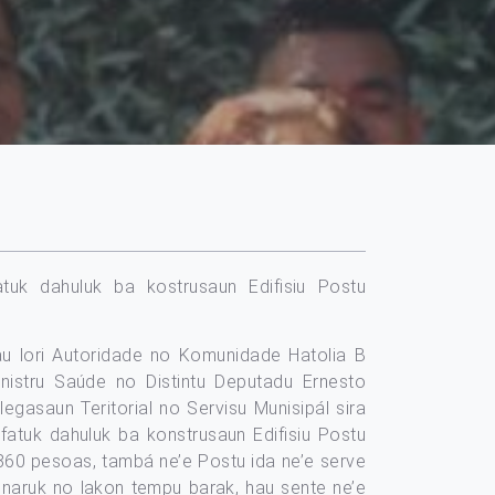
atuk dahuluk ba kostrusaun Edifisiu Postu
hau lori Autoridade no Komunidade Hatolia B
nistru Saúde no Distintu Deputadu Ernesto
gasaun Teritorial no Servisu Munisipál sira
fatuk dahuluk ba konstrusaun Edifisiu Postu
2860 pesoas, tambá ne’e Postu ida ne’e serve
ia naruk no lakon tempu barak, hau sente ne’e