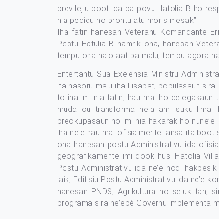
previlejiu boot ida ba povu Hatolia B ho res
nia pedidu no prontu atu moris mesak”.
Iha fatin hanesan Veteranu Komandante Ern
Postu Hatulia B hamrik ona, hanesan Vetera
tempu ona halo aat ba malu, tempu agora han
Entertantu Sua Exelensia Ministru Administr
ita hasoru malu iha Lisapat, populasaun sira
to iha imi nia fatin, hau mai ho delegasaun 
muda ou transforma hela ami suku lima iha
preokupasaun no imi nia hakarak ho nune’e la
iha ne’e hau mai ofisialmente lansa ita boot s
ona hanesan postu Administrativu ida ofis
geografikamente imi dook husi Hatolia Vill
Postu Administrativu ida ne’e hodi hakbesik
lais, Edifisiu Postu Administrativu ida ne’e ko
hanesan PNDS, Agrikultura no seluk tan, si
programa sira ne’ebé Governu implementa ma