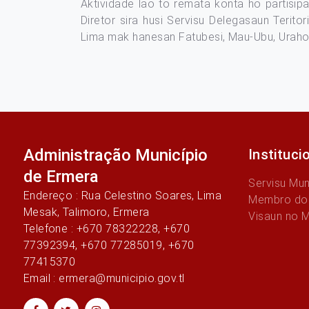
Aktividade lao to remata konta ho partisipa
Diretor sira husi Servisu Delegasaun Terito
Lima mak hanesan Fatubesi, Mau-Ubu, Urahou
Administração Município
Instituci
de Ermera
Servisu Mun
Endereço : Rua Celestino Soares, Lima
Membro do 
Mesak, Talimoro, Ermera
Visaun no 
Telefone : +670 78322228, +670
77392394, +670 77285019, +670
77415370
Email : ermera@municipio.gov.tl