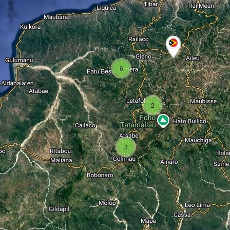
6
2
3