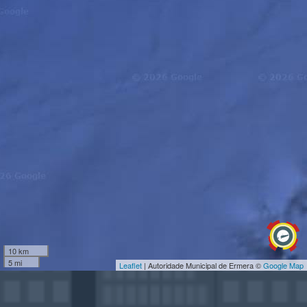
10 km
5 mi
Leaflet
| Autoridade Municipal de Ermera ©
Google Map