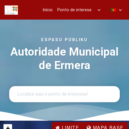
Início
Ponto de interese
ESPASU PÚBLIKU
Autoridade Municipal
de Ermera
LIMITE
MAPA BASE
+