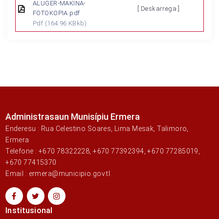
ALUGER-MAKINA-
[ Deskarrega ]
FOTOKOPIA.pdf
Pdf
(164.96 KBkb)
Administrasaun Munisípiu Ermera
Enderesu : Rua Celestino Soares, Lima Mesak, Talimoro,
Ermera
Telefone : +670 78322228, +670 77392394, +670 77285019,
+670 77415370
Email : ermera@municipio.gov.tl
Institusional