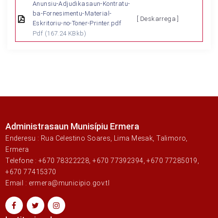
Anunsiu-Adjudikasaun-Kontratu-
ba-Fornesimentu-Material-
[ Deskarrega ]
Eskritoriu-no-Toner-Printer.pdf
Pdf
(167.24 KBkb)
Administrasaun Munisípiu Ermera
Enderesu : Rua Celestino Soares, Lima Mesak, Talimoro,
Ermera
Telefone : +670 78322228, +670 77392394, +670 77285019,
+670 77415370
Email : ermera@municipio.gov.tl