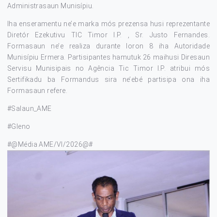
Administrasaun Munisípiu.
Iha enseramentu ne’e marka mós prezensa husi reprezentante
Diretór Ezekutivu TIC Timor I.P. , Sr. Justo Fernandes.
Formasaun ne’e realiza durante loron 8 iha Autoridade
Munisípiu Ermera. Partisipantes hamutuk 26 maihusi Diresaun
Servisu Munisipais no Agência Tic Timor I.P. atribui mós
Sertifikadu ba Formandus sira ne’ebé partisipa ona iha
Formasaun refere.
#Salaun_AME
#Gleno
#@Média AME/VI/2026@#