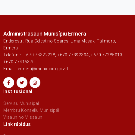
Administrasaun Munisípiu Ermera
Enderesu : Rua Celestino Soares, Lima Mesak, Talimoro,
Ermera
Telefone : +670 78322228, +670 77392394, +670 77285019,
+670 77415370
Email : ermera@municipio.gov.tl
Institusional
Servisu Munisipal
Membru Konsellu Munisipál
Visaun no Missaun
Link rápidus