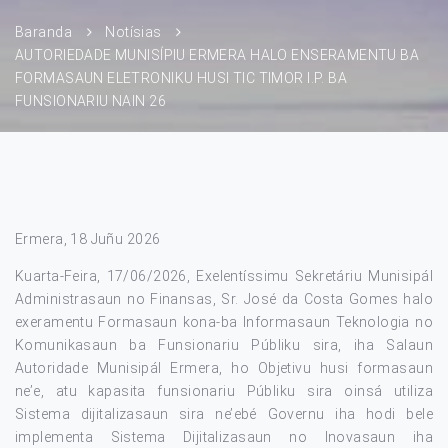
Baranda
Notísias
AUTORIEDADE MUNISÍPIU ERMERA HALO ENSERAMENTU BA
FORMASAUN ELETRONIKU HUSI TIC TIMOR I.P. BA
FUNSIONARIU NAIN 26
Ermera, 18 Juñu 2026
Kuarta-Feira, 17/06/2026, Exelentíssimu Sekretáriu Munisipál
Administrasaun no Finansas, Sr. José da Costa Gomes halo
exeramentu Formasaun kona-ba Informasaun Teknologia no
Komunikasaun ba Funsionariu Públiku sira, iha Salaun
Autoridade Munisipál Ermera, ho Objetivu husi formasaun
ne’e, atu kapasita funsionariu Públiku sira oinsá utiliza
Sistema dijitalizasaun sira ne’ebé Governu iha hodi bele
implementa Sistema Dijitalizasaun no Inovasaun iha