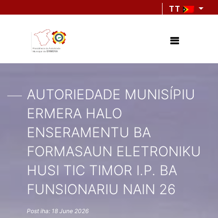
TT
AUTORIEDADE MUNISÍPIU
ERMERA HALO
ENSERAMENTU BA
FORMASAUN ELETRONIKU
HUSI TIC TIMOR I.P. BA
FUNSIONARIU NAIN 26
Post iha: 18 June 2026