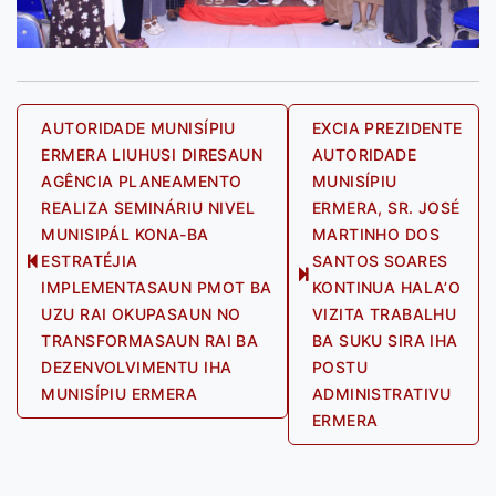
Post
AUTORIDADE MUNISÍPIU
EXCIA PREZIDENTE
ERMERA LIUHUSI DIRESAUN
AUTORIDADE
navigation
AGÊNCIA PLANEAMENTO
MUNISÍPIU
REALIZA SEMINÁRIU NIVEL
ERMERA, SR. JOSÉ
MUNISIPÁL KONA-BA
MARTINHO DOS
ESTRATÉJIA
SANTOS SOARES
Previous
Next
IMPLEMENTASAUN PMOT BA
KONTINUA HALA’O
post:
post:
UZU RAI OKUPASAUN NO
VIZITA TRABALHU
TRANSFORMASAUN RAI BA
BA SUKU SIRA IHA
DEZENVOLVIMENTU IHA
POSTU
MUNISÍPIU ERMERA
ADMINISTRATIVU
ERMERA