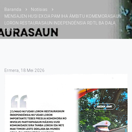
Baranda
Notísias
MENSAJEN HUSI EXCIA PAM IHA ÁMBITU KOMEMORASAUN
LORON RESTAURASAUN INDEPENDÉNSIA RDTL BA DALA
”XXIV”
Ermera, 18 Mei 2026