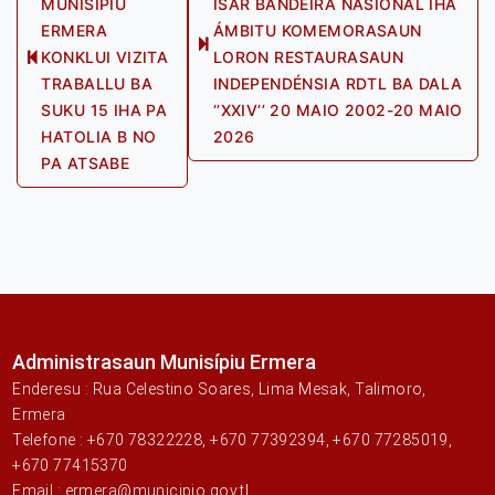
MUNISÍPIU
ISAR BANDEIRA NASIONAL IHA
ERMERA
ÁMBITU KOMEMORASAUN
Next
KONKLUI VIZITA
LORON RESTAURASAUN
Previous
post:
TRABALLU BA
INDEPENDÉNSIA RDTL BA DALA
post:
SUKU 15 IHA PA
‘’XXIV’’ 20 MAIO 2002-20 MAIO
HATOLIA B NO
2026
PA ATSABE
Administrasaun Munisípiu Ermera
Enderesu : Rua Celestino Soares, Lima Mesak, Talimoro,
Ermera
Telefone : +670 78322228, +670 77392394, +670 77285019,
+670 77415370
Email : ermera@municipio.gov.tl