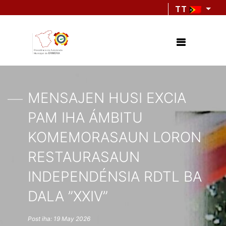
TT
MENSAJEN HUSI EXCIA
PAM IHA ÁMBITU
KOMEMORASAUN LORON
RESTAURASAUN
INDEPENDÉNSIA RDTL BA
DALA ”XXIV”
Post iha: 19 May 2026