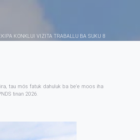
KIPA KONKLUI VIZITA TRABALLU BA SUKU 8
sira, tau mós fatuk dahuluk ba be’e moos iha
PNDS tinan 2026.