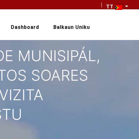
TT
Dashboard
Balkaun Uniku
E MUNISIPÁL,
NTOS SOARES
VIZITA
STU