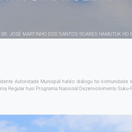
 SR. JOSÉ MARTINHO DOS SANTOS SOARES HAMUTUK HO E
ezidente Autoridade Munisipál hala’o diálogu ho komunidade 
ama Regular husi Programa Nasionál Dezenvolvimentu Suku-