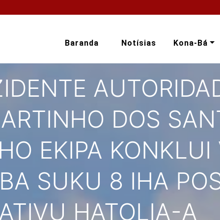
Baranda
Notísias
Kona-Bá
ZIDENTE AUTORIDAD
MARTINHO DOS SA
O EKIPA KONKLUI 
BA SUKU 8 IHA PO
ATIVU HATOLIA-A