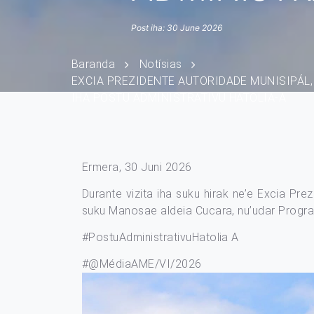
Post iha: 30 June 2026
Baranda
Notísias
EXCIA PREZIDENTE AUTORIDADE MUNISIPÁL,
IHA POSTU ADMINISTRATIVU HATOLIA-A
Ermera, 30 Juni 2026
Durante vizita iha suku hirak ne’e Excia Pr
suku Manosae aldeia Cucara, nu’udar Progr
#PostuAdministrativuHatolia
A
#@MédiaAME/VI/2026