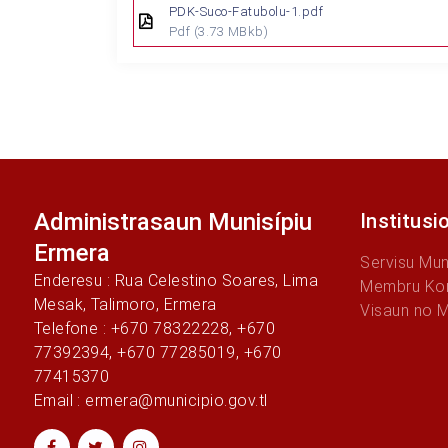
PDK-Suco-Fatubolu-1.pdf
Pdf
(3.73 MBkb)
Administrasaun Munisípiu
Institusi
Ermera
Servisu Mun
Enderesu : Rua Celestino Soares, Lima
Membru Kon
Mesak, Talimoro, Ermera
Visaun no 
Telefone : +670 78322228, +670
77392394, +670 77285019, +670
77415370
Email : ermera@municipio.gov.tl