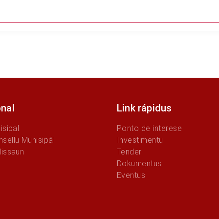
onal
Link rápidus
isipal
Ponto de interese
sellu Munisipál
Investimentu
Missaun
Tender
Dokumentus
Eventus