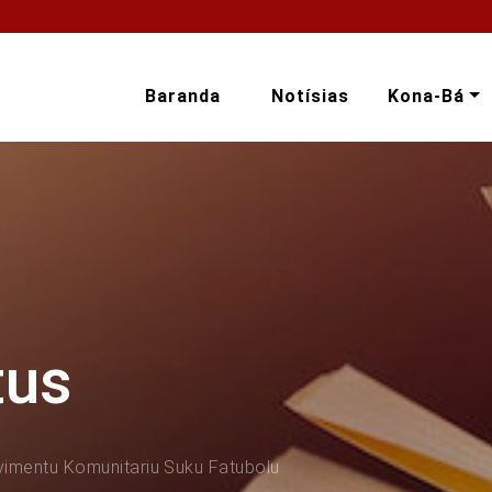
Baranda
Notísias
Kona-Bá
tus
imentu Komunitariu Suku Fatubolu