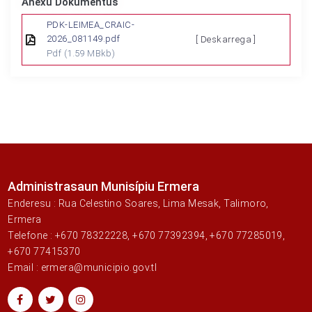
Anexu Dokumentus
PDK-LEIMEA_CRAIC-
2026_081149.pdf
[ Deskarrega ]
Pdf
(1.59 MBkb)
Administrasaun Munisípiu Ermera
Enderesu : Rua Celestino Soares, Lima Mesak, Talimoro,
Ermera
Telefone : +670 78322228, +670 77392394, +670 77285019,
+670 77415370
Email : ermera@municipio.gov.tl