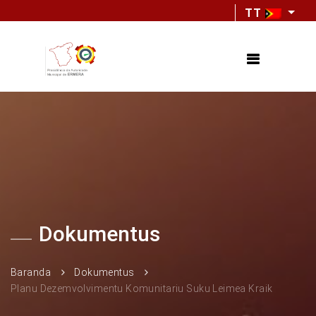
TT
Dokumentus
Baranda
Dokumentus
Planu Dezemvolvimentu Komunitariu Suku Leimea Kraik