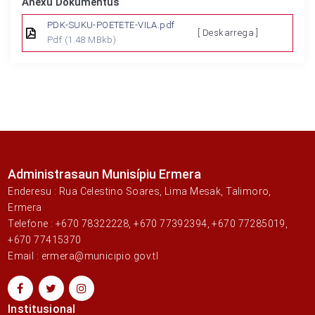
Anexu Dokumentus
PDK-SUKU-POETETE-VILA.pdf
[ Deskarrega ]
Pdf
(1.48 MBkb)
Administrasaun Munisípiu Ermera
Enderesu : Rua Celestino Soares, Lima Mesak, Talimoro,
Ermera
Telefone : +670 78322228, +670 77392394, +670 77285019,
+670 77415370
Email : ermera@municipio.gov.tl
Institusional