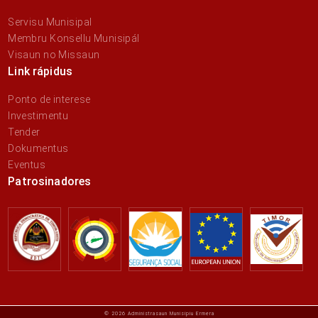
Servisu Munisipal
Membru Konsellu Munisipál
Visaun no Missaun
Link rápidus
Ponto de interese
Investimentu
Tender
Dokumentus
Eventus
Patrosinadores
© 2026 Administrasaun Munisípiu Ermera