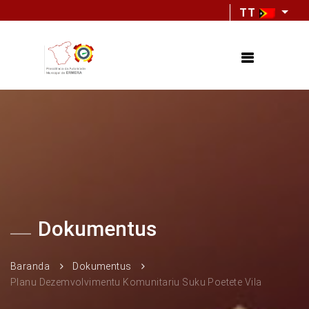
TT
Dokumentus
Baranda
Dokumentus
Planu Dezemvolvimentu Komunitariu Suku Poetete Vila