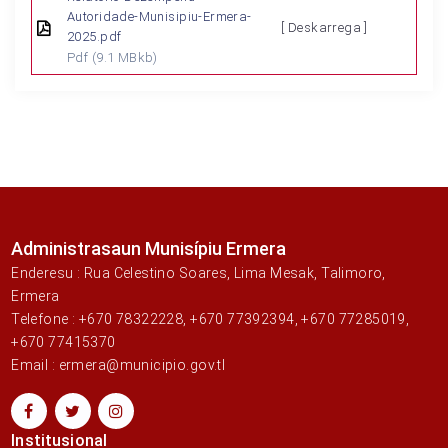
Autoridade-Munisipiu-Ermera-
[ Deskarrega ]
2025.pdf
Pdf
(9.1 MBkb)
Administrasaun Munisípiu Ermera
Enderesu : Rua Celestino Soares, Lima Mesak, Talimoro,
Ermera
Telefone : +670 78322228, +670 77392394, +670 77285019,
+670 77415370
Email : ermera@municipio.gov.tl
Institusional