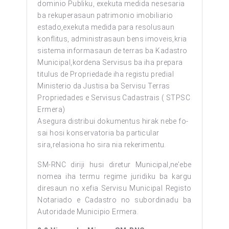
dominio Publiku, exekuta medida nesesaria
ba rekuperasaun patrimonio imobiliario
estado,exekuta medida para resolusaun
konflitus, administrasaun bens imoveis,kria
sistema informasaun de terras ba Kadastro
Municipal,kordena Servisus ba iha prepara
titulus de Propriedade iha registu predial
Ministerio da Justisa ba Servisu Terras
Propriedades e Servisus Cadastrais ( STPSC
Ermera)
Asegura distribui dokumentus hirak nebe fo-
sai hosi konservatoria ba particular
sira,relasiona ho sira nia rekerimentu.
SM-RNC diriji husi diretur Municipal,ne’ebe
nomea iha termu regime juridiku ba kargu
diresaun no xefia Servisu Municipal Registo
Notariado e Cadastro no subordinadu ba
Autoridade Municipio Ermera.