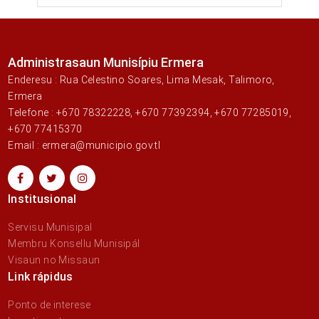
Administrasaun Munisípiu Ermera
Enderesu : Rua Celestino Soares, Lima Mesak, Talimoro,
Ermera
Telefone : +670 78322228, +670 77392394, +670 77285019,
+670 77415370
Email : ermera@municipio.gov.tl
Institusional
Servisu Munisipal
Membru Konsellu Munisipál
Visaun no Missaun
Link rápidus
Ponto de interese