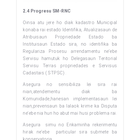
2
.4 Progresu SM-RNC
Oinsa atu jere ho diak kadastro Municipal
konaba rai estado Identifika, Atualizasaun de
Atribuisaun Propriedade Estado ba
Instituisaun Estado sira, no identifika ba
Regulariza Prosesu arrendamentu ne’ebe
Servisu hamutuk ho Delegasaun Teritorial
Servisu Terras propriedades e Servisus
Cadastais ( STPSC) .
Asegura no sensibiliza lei sira rai
nian,atendementu diak ba
Komunidade,hanesan implementasaun lei
nian,prevensaun ba lalaok krime ka Disputa
ne’ebe nia hun ho abut mai husi problema rai.
Asegura simu no Enkaminha rekerimentu
hirak ne’ebe particular sira submete ba
konservatoria.