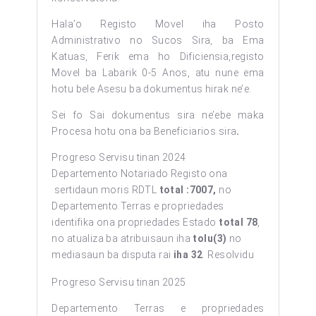
Hala’o Registo Movel iha Posto
Administrativo no Sucos Sira, ba Ema
Katuas, Ferik ema ho Dificiensia,registo
Movel ba Labarik 0-5 Anos, atu nune ema
hotu bele Asesu ba dokumentus hirak ne’e.
Sei fo Sai dokumentus sira ne’ebe maka
Procesa hotu ona ba Beneficiarios sira
.
Progreso Servisu tinan 2024
Departemento Notariado Registo ona
sertidaun moris RDTL
total :7007,
no
Departemento Terras e propriedades
identifika ona propriedades Estado
total 78
,
no atualiza ba atribuisaun iha
tolu(3)
no
mediasaun ba disputa rai
iha 32
. Resolvidu
Progreso Servisu tinan 2025
Departemento Terras e propriedades