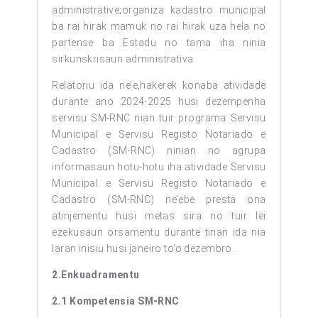
administrative;organiza kadastro municipal
ba rai hirak mamuk no rai hirak uza hela no
partense ba Estadu no tama iha ninia
sirkunskrisaun administrativa.
Relatoriu ida ne’e,hakerek konaba atividade
durante ano 2024-2025 husi dezempenha
servisu SM-RNC nian tuir programa Servisu
Municipal e Servisu Registo Notariado e
Cadastro (SM-RNC) ninian no agrupa
informasaun hotu-hotu iha atividade Servisu
Municipal e Servisu Registo Notariado e
Cadastro (SM-RNC) ne’ebe presta ona
atinjementu husi metas sira no tuir lei
ezekusaun orsamentu durante tinan ida nia
laran inisiu husi janeiro to’o dezembro .
2
.
E
nku
a
d
r
a
m
e
n
tu
2.1 Kompetensia SM-RNC