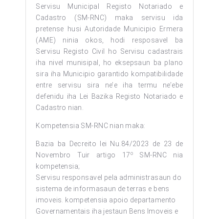
Servisu Municipal Registo Notariado e
Cadastro (SM-RNC) maka servisu ida
pretense husi Autoridade Municipio Ermera
(AME) ninia okos, hodi resposavel ba
Servisu Registo Civil ho Servisu cadastrais
iha nivel munisipal, ho eksepsaun ba plano
sira iha Municipio garantido kompatibilidade
entre servisu sira ne’e iha termu ne’ebe
defenidu iha Lei Bazika Registo Notariado e
Cadastro nian.
Kompetensia SM-RNC nian maka:
Bazia ba Decreito lei Nu.84/2023 de 23 de
o
Novembro Tuir artigo 17
SM-RNC nia
kompetensia;
Servisu responsavel pela administrasaun do
sistema de informasaun de terras e bens
imoveis. kompetensia apoio departamento
Governamentais iha jestaun Bens Imoveis e