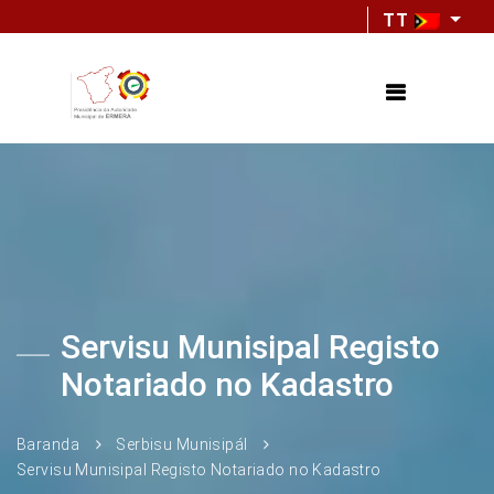
TT
Servisu Munisipal Registo
Notariado no Kadastro
Baranda
Serbisu Munisipál
Servisu Munisipal Registo Notariado no Kadastro