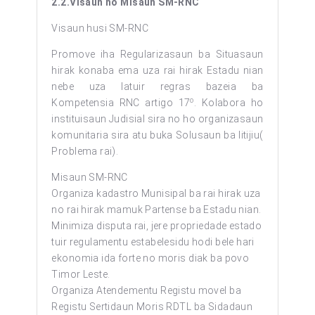
2.2
.Visaun ho Misaun SM-RNC
Visaun husi SM-RNC
Promove iha Regularizasaun ba Situasaun
hirak konaba ema uza rai hirak Estadu nian
nebe uza latuir regras bazeia ba
o
Kompetensia RNC artigo 17
. Kolabora ho
instituisaun Judisial sira no ho organizasaun
komunitaria sira atu buka Solusaun ba litijiu(
Problema rai).
Misaun SM-RNC
Organiza kadastro Munisipal ba rai hirak uza
no rai hirak mamuk Partense ba Estadu nian.
Minimiza disputa rai, jere propriedade estado
tuir regulamentu estabelesidu hodi bele hari
ekonomia ida forte no moris diak ba povo
Timor Leste.
Organiza Atendementu Registu movel ba
Registu Sertidaun Moris RDTL ba Sidadaun