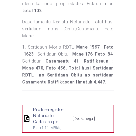
identifika ona propriedades Estado nian
total 102
Departamentu Registu Notariadu Total husi
sertidaun moris ,Obitu,Casamentu Feto
Mane:
1. Sertidaun Moris RDTL
Mane 1597 Feto
1623
, Sertidaun Obitu
Mane 176 Feto 84
,
Sertidaun
Casamentu 41
,
Ratifiksaun :
Mane 470, Feto 456, Total husi Sertidaun
RDTL no Sertidaun Obitu no sertidaun
Casamentu Ratifikasaun Hmutuk 4.447
.
Profile-registo-
Notariado-
[ Deskarrega ]
Cadastro.pdf
Pdf
(1.11 MBkb)