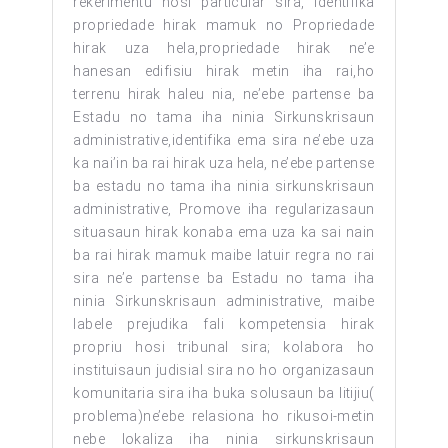
rekerimentu hosi particular sira, identifika
propriedade hirak mamuk no Propriedade
hirak uza hela,propriedade hirak ne’e
hanesan edifisiu hirak metin iha rai,ho
terrenu hirak haleu nia, ne’ebe partense ba
Estadu no tama iha ninia Sirkunskrisaun
administrative,identifika ema sira ne’ebe uza
ka nai’in ba rai hirak uza hela, ne’ebe partense
ba estadu no tama iha ninia sirkunskrisaun
administrative, Promove iha regularizasaun
situasaun hirak konaba ema uza ka sai nain
ba rai hirak mamuk maibe latuir regra no rai
sira ne’e partense ba Estadu no tama iha
ninia Sirkunskrisaun administrative, maibe
labele prejudika fali kompetensia hirak
propriu hosi tribunal sira; kolabora ho
instituisaun judisial sira no ho organizasaun
komunitaria sira iha buka solusaun ba litijiu(
problema)ne’ebe relasiona ho rikusoi-metin
nebe lokaliza iha ninia sirkunskrisaun