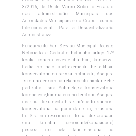
3/2016, de 16 de Marco Sobre o Estatuto
das administracão Municipais das
Autoridades Municipais e do Grupo Tecnico
Interministerial Para a Descentralizacão
Administrativa.
Fundamentu hari Servisu Municipal Registo
o
Notariado e Cadastro hatur iha artigo 17
koalia konaba investe iha hari, konserva,
hadia no halo apetrexementu be edifisiu
konservatoriu no servisu notariadu, Asegura
simu no enkamina rekerimentu hirak ne’ebe
partikular sira Submete,ka konservatoria
kompetente,tuir materia no territoriu,Asegura
distribui dokumentu hirak ne’ebe fo sai hosi
konservatoria ba particular sira, relasiona
ho Sira nia rekerimentu, fo-sai deklarasaun
sira konaba idenoidade(kapasidade)
pessoal no hela fatin,relasiona ho