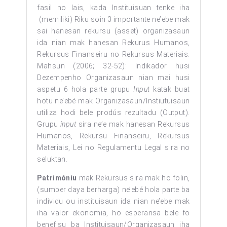
fasil no lais, kada Instituisuan tenke iha
(memiliki) Riku soin 3 importante ne’ebe mak
sai hanesan rekursu (asset) organizasaun
ida nian mak hanesan Rekurus Humanos,
Rekursus Finanseiru no Rekursus Materiais.
Mahsun (2006; 32-52): Indikador husi
Dezempenho Organizasaun nian mai husi
aspetu 6 hola parte grupu
Input
katak buat
hotu ne’ebé mak Organizasaun/Instiutuisaun
utiliza hodi bele prodús rezultadu (Output).
Grupu
input
sira ne’e mak hanesan Rekursus
Humanos, Rekursu Finanseiru, Rekursus
Materiais, Lei no Regulamentu Legal sira no
seluktan.
Patrimóniu
mak Rekursus sira mak ho folin,
(sumber daya berharga) ne’ebé hola parte ba
individu ou instituisaun ida nian ne’ebe mak
iha valor ekonomia, ho esperansa bele fo
benefisu ba Instituisaun/Organizasaun iha