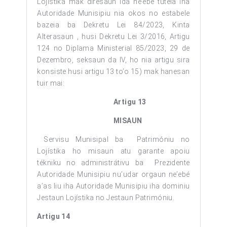
Lojístika mak diresaun ida ne’ebé tutela iha
Autoridade Munisipiu nia okos no estabele
bazeia ba Dekretu Lei 84/2023, Kinta
Alterasaun , husi Dekretu Lei 3/2016, Artigu
124 no Diplama Ministerial 85/2023, 29 de
Dezembro, seksaun da IV, ho nia artigu sira
konsiste husi artigu 13 to’o 15) mak hanesan
tuir mai:
Artigu 13
MISAUN
Servisu Munisipal ba Patrimóniu no
Lojístika ho misaun atu garante apoiu
tékniku no administrátivu ba Prezidente
Autoridade Munisipiu nu’udar orgaun ne’ebé
a’as liu iha Autoridade Munisipiu iha dominiu
Jestaun Lojístika no Jestaun Patrimóniu.
Artigu 14