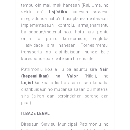
tempu oin mai. mak hanesan (Rai, Uma, no
seluk tan).
Lojístika
hanesan prosesu
integradu ida hahu’u husi planeamentasaun,
implementasaun, kontrolu, armajenamentu
ba sasaun/material hotu hotu husi pontu
orijin to pontu konsumidor, engloba
atividade sira hanesan: Fornesimentu,
transporta no distribuisaun nune’e bele
koresponde ba kliente sira ho efisinte.
Patrimoniu koalia liu ba asuntu sira
Nain
(kepemilikan) no Valor
(Nilai), no
Lojistika
koalia liu ba asuntu sira kona-ba
distribuisaun no mudansa sasan ou material
sira (aliran dan perpindahan barang dan
jasa).
II.BAZE LEGAL
Diresaun Servisu Municipal Patrimóniu no