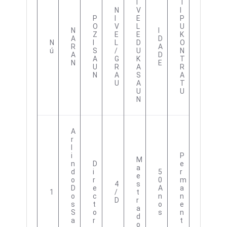
I
T
N
V
I
P
I
E
P
O
V
L
U
N
I
Z
E
E
K
A
D
N
I
L
D
O
R
A
Ú
S
/
U
N
A
D
A
G
K
T
N
E
U
R
A
R
N
A
S
A
U
A
T
U
U
N
A
R
L
I
P
M
N
D
E
A
D
I
5
R
E
O
R
0
M
4
S
D
E
A
A
1
/
T
O
C
N
N
D
R
S
T
O
E
A
S
O
S
N
D
A
R
T
O