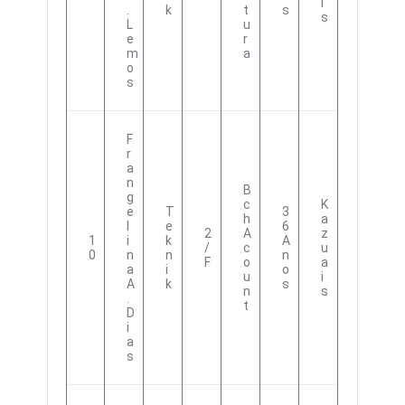
I
.
K
T
S
S
L
U
E
R
M
A
O
S
F
R
A
N
B
G
C
K
E
T
3
H
A
L
E
6
2
A
Z
1
I
K
A
/
C
U
0
N
N
N
F
O
A
A
I
O
U
I
A
K
S
N
S
.
T
D
I
A
S