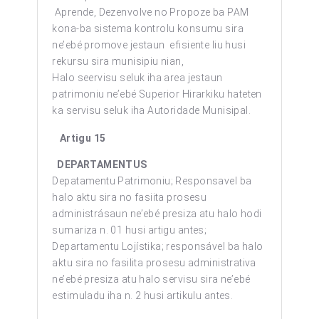
Aprende, Dezenvolve no Propoze ba PAM
kona-ba sistema kontrolu konsumu sira
ne’ebé promove jestaun efisiente liu husi
rekursu sira munisipiu nian,
Halo seervisu seluk iha area jestaun
patrimoniu ne’ebé Superior Hirarkiku hateten
ka servisu seluk iha Autoridade Munisipal.
Artigu 15
DEPARTAMENTUS
Depatamentu Patrimoniu; Responsavel ba
halo aktu sira no fasiita prosesu
administrásaun ne’ebé presiza atu halo hodi
sumariza n. 01 husi artigu antes;
Departamentu Lojístika; responsável ba halo
aktu sira no fasilita prosesu administrativa
ne’ebé presiza atu halo servisu sira ne’ebé
estimuladu iha n. 2 husi artikulu antes.