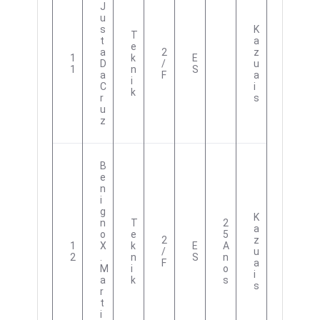
J
U
S
K
T
T
A
E
A
2
Z
1
K
E
D
/
U
1
N
S
A
F
A
I
C
I
K
R
S
U
Z
B
E
N
I
G
K
N
T
2
A
O
E
5
2
Z
1
X
K
E
A
/
U
2
.
N
S
N
F
A
M
I
O
I
A
K
S
S
R
T
I