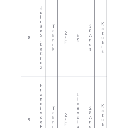
J
U
L
I
K
Ã
T
3
A
O
E
0
2
Z
S
K
E
A
8
/
U
.
N
S
N
F
A
D
I
O
I
A
K
S
S
C
R
U
Z
F
R
A
L
N
I
C
C
K
I
T
E
2
A
S
E
N
8
2
Z
C
K
C
A
9
/
U
O
N
I
N
F
A
F
I
A
O