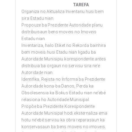
TAREFA
Organiza no Aktualiza Inventariu husi bem
sira Estadu nian.
Propouze ba Prezidente Autoridade planu
distribuisaun bens moveis no Imoveis
Estadu nian.
Inventariza, halo Etiket no Rekorda bainhira
bem moveis husi Etadu nian ligadu ba
Autoridade Munisipiu korespondente antes
distribuia ba orgaun no servisu sira ne’e
Autoridade nian.
Identifika, Rejista no Informa ba Prezidente
Autoridade kona-ba Danos, Perda ka
Obsolesensia ka Bokus Estadu nian ne’ebé
relasiona ho Autoridade Munisipal.
Propôe ba Prezidente Korespondente
Autoridade Munisipal hodi eksternaliza ema
hotu ne’ebé servisu ka obra reparasaun ka
konservasaun ba bens moveis no imoveis.