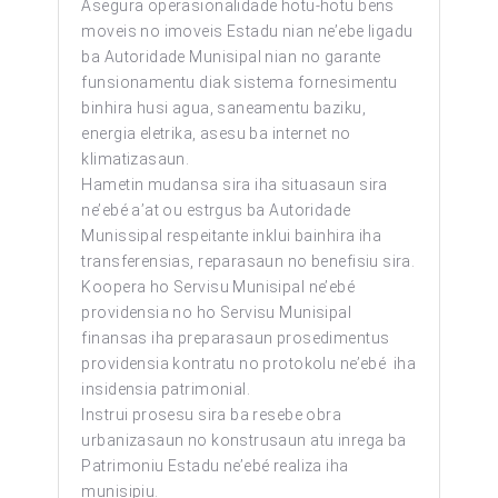
Asegura operasionalidade hotu-hotu bens
moveis no imoveis Estadu nian ne’ebe ligadu
ba Autoridade Munisipal nian no garante
funsionamentu diak sistema fornesimentu
binhira husi agua, saneamentu baziku,
energia eletrika, asesu ba internet no
klimatizasaun.
Hametin mudansa sira iha situasaun sira
ne’ebé a’at ou estrgus ba Autoridade
Munissipal respeitante inklui bainhira iha
transferensias, reparasaun no benefisiu sira.
Koopera ho Servisu Munisipal ne’ebé
providensia no ho Servisu Munisipal
finansas iha preparasaun prosedimentus
providensia kontratu no protokolu ne’ebé iha
insidensia patrimonial.
Instrui prosesu sira ba resebe obra
urbanizasaun no konstrusaun atu inrega ba
Patrimoniu Estadu ne’ebé realiza iha
munisipiu.