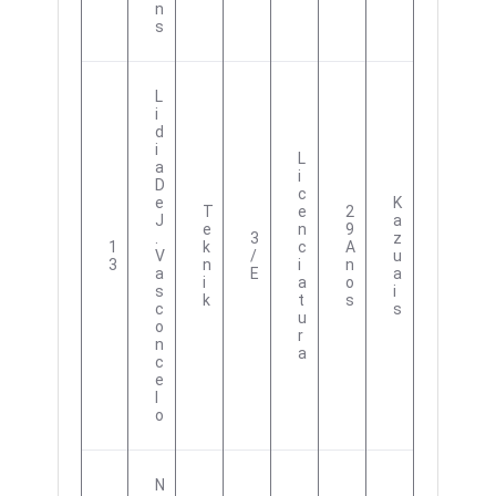
N
S
L
I
D
I
L
A
I
D
C
E
K
T
E
2
J
A
E
N
9
.
3
Z
1
K
C
A
V
/
U
3
N
I
N
A
E
A
I
A
O
S
I
K
T
S
C
S
U
O
R
N
A
C
E
L
O
N