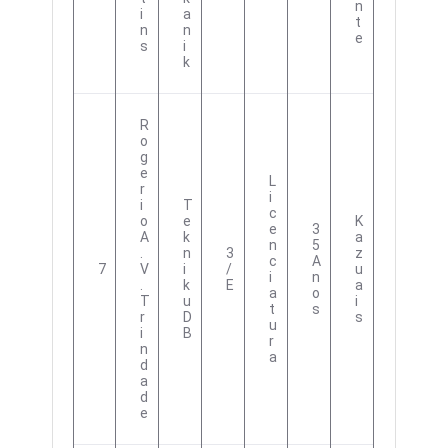
N
I
A
T
N
N
E
S
I
K
R
O
G
E
L
R
I
I
T
C
O
E
K
E
3
A
K
A
N
5
.
N
3
Z
C
A
7
V
I
/
U
I
N
.
K
E
A
A
O
T
U
I
T
S
R
D
S
U
I
B
R
N
A
D
A
D
E