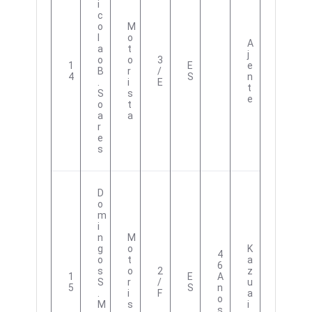
I
C
O
M
L
O
A
A
T
J
O
O
3
1
E
E
B
R
/
4
S
N
.
I
E
T
S
S
E
O
T
A
A
R
E
S
D
O
M
I
N
M
G
O
K
4
O
T
A
6
S
O
2
Z
1
E
A
S
R
/
U
5
S
N
.
I
F
A
O
M
S
I
S