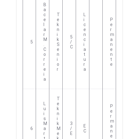
B
A
C
T
L
E
E
I
P
L
K
C
E
A
N
E
R
R
I
N
M
5
M
K
C
A
5
/
.
S
I
N
C
C
E
A
E
O
N
T
N
R
I
U
T
R
O
R
E
E
R
A
I
A
T
L
E
P
U
K
E
I
N
R
S
I
M
M
K
3
E
A
6
A
M
/
C
N
R
E
E
E
T
K