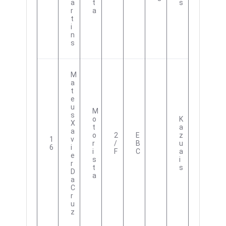
A
T
S
R
A
T
I
N
S
M
A
T
E
U
M
S
O
K
X
T
A
A
O
2
E
Z
1
V
R
/
B
U
6
I
I
F
C
A
E
S
I
R
T
S
D
A
A
C
R
U
Z