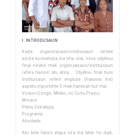
I. INTRODUSAUN
Kada organizasaun/instituisaun ne’ebé
eziste konserteza iha tiha ona, ninia objétivu
final ne’ebé mak organizasaun/instituisaun
refere hanoin atu atinji. Objétivu final husi
Instituisaun refere englobe (hatama iha)
aspetu importente 5 mak hanesan tuir mai:
Vizaun (Longo, Medio, no Curtu Prazu)
Misaun
Planu Estratejia,
Programa
Atividade.
Atu bele hala’o etapa sira iha leten ho diak,