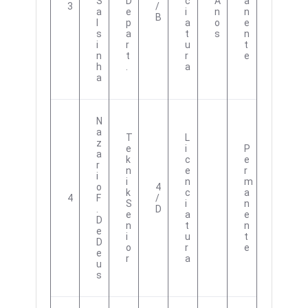
S
D
C
A
A
3
/
A
E
I
N
N
B
L
P
A
O
E
S
A
T
S
N
I
R
U
T
N
T
R
E
H
.
A
A
N
A
T
L
Z
E
I
P
A
K
C
E
R
N
E
R
I
I
N
M
O
4
K
C
A
4
F
/
S
I
N
.
D
E
A
E
D
N
T
N
E
I
U
T
D
O
R
E
E
R
A
U
S