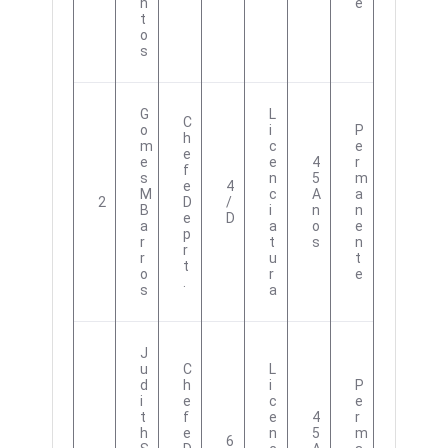
N
E
T
O
S
G
L
C
O
I
P
H
M
C
E
E
E
E
4
R
F
S
N
5
M
E
4
M
C
A
A
2
D
/
B
I
N
N
E
D
A
A
O
E
P
R
T
S
N
R
R
U
T
T
O
R
E
.
S
A
J
U
C
L
D
H
I
P
I
E
C
E
T
F
E
4
R
H
E
N
5
M
6