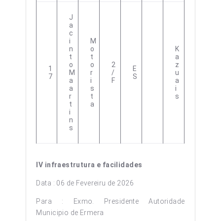
J
A
C
I
M
N
O
K
T
T
A
O
O
2
Z
1
E
M
R
/
U
7
S
A
I
F
A
A
S
I
R
T
S
T
A
I
N
S
IV infraestrutura e facilidades
Data : 06 de Fevereiru de 2026
Para : Exmo. Presidente Autoridade
Municipio de Ermera