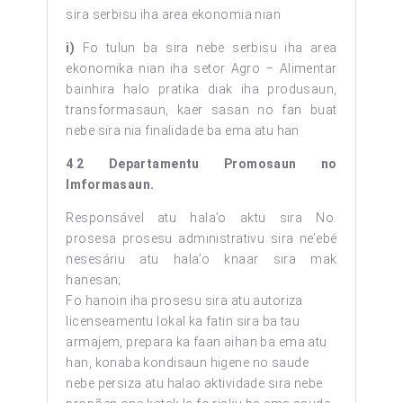
sira serbisu iha area ekonomia nian
i)
Fo tulun ba sira nebe serbisu iha area
ekonomika nian iha setor Agro – Alimentar
bainhira halo pratika diak iha produsaun,
transformasaun, kaer sasan no fan buat
nebe sira nia finalidade ba ema atu han
4
.
2 Departamentu Promosaun no
Imformasaun.
Responsável atu hala’o aktu sira No.
prosesa prosesu administrativu sira ne’ebé
nesesáriu atu hala’o knaar sira mak
hanesan;
Fo hanoin iha prosesu sira atu autoriza
licenseamentu lokal ka fatin sira ba tau
armajem, prepara ka faan aihan ba ema atu
han, konaba kondisaun higene no saude
nebe persiza atu halao aktividade sira nebe