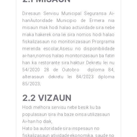
Diresaun Servisu Municipal Seguransa Ai-
hanAutoridade Municipio de Ermera nia
misaun mak hodi halao actuvidade sira nebe
maka hakerek ona lei sira nomos hodi halao
fiskalizasaun no monitorizasaun Prorgrama
merenda escolar,Asesu no disponibilidade
ai-han,nomos halao monitorizasaun ba fatin
han ka restorante sira.haktuir Dekretu lei nu
54/2020 28 de Outobro diploma 84,
alterasaun dekretu lei 84/2023 diploma
85/2023;
2.2
VIZAUN
Hodi melhora servisu nebe besik liu ba
populasaun sira iha baze oinsa utilizasaun
Ai-han ho diak,
Hato ba autoridade sira inspesaun no
fiskalizasaun atividade ekonomika, saude no