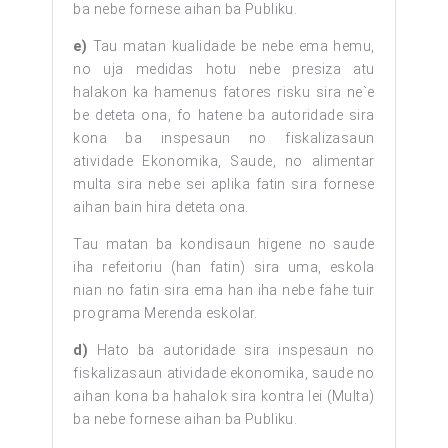
ba nebe fornese aihan ba Publiku.
e)
Tau matan kualidade be nebe ema hemu,
no uja medidas hotu nebe presiza atu
halakon ka hamenus fatores risku sira ne`e
be deteta ona, fo hatene ba autoridade sira
kona ba inspesaun no fiskalizasaun
atividade Ekonomika, Saude, no alimentar
multa sira nebe sei aplika fatin sira fornese
aihan bain hira deteta ona.
Tau matan ba kondisaun higene no saude
iha refeitoriu (han fatin) sira uma, eskola
nian no fatin sira ema han iha nebe fahe tuir
programa Merenda eskolar.
d)
Hato ba autoridade sira inspesaun no
fiskalizasaun atividade ekonomika, saude no
aihan kona ba hahalok sira kontra lei (Multa)
ba nebe fornese aihan ba Publiku.