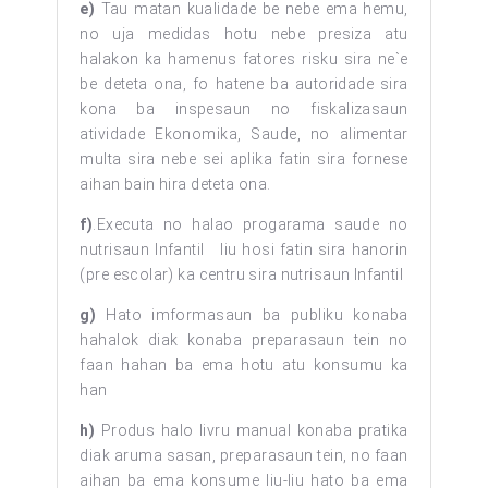
e)
Tau matan kualidade be nebe ema hemu,
no uja medidas hotu nebe presiza atu
halakon ka hamenus fatores risku sira ne`e
be deteta ona, fo hatene ba autoridade sira
kona ba inspesaun no fiskalizasaun
atividade Ekonomika, Saude, no alimentar
multa sira nebe sei aplika fatin sira fornese
aihan bain hira deteta ona.
f
)
.Executa no halao progarama saude no
nutrisaun Infantil liu hosi fatin sira hanorin
(pre escolar) ka centru sira nutrisaun Infantil
g)
Hato imformasaun ba publiku konaba
hahalok diak konaba preparasaun tein no
faan hahan ba ema hotu atu konsumu ka
han
h)
Produs halo livru manual konaba pratika
diak aruma sasan, preparasaun tein, no faan
aihan ba ema konsume liu-liu hato ba ema