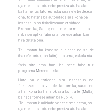
Tau matan kualidade be nebe ema hemu, no
uja medidas hotu nebe presiza atu halakon
ka hamenus fatores risku sira ne`e be deteta
ona, fo hatene ba autoridade sira kona ba
inspesaun no fiskalizasaun atividade
Ekonomika, Saude, no alimentar multa sira
nebe sei aplika fatin sira fornese aihan bain
hira deteta ona.
Tau matan ba kondisaun higene no saude
iha refeitoriu (han fatin) sira uma, eskola nia
fatin sira ema han iha nebe fahe tuir
programa Merenda eskolar.
Hato ba autoridade sira inspesaun no
fiskalizasaun atividade ekonomika, saude no
aihan kona ba hahalok sira kontra lei (Multa)
ba nebe fornese aihan ba Publiku.
Tau matan kualidade be nebe ema hemu, no
uja medidas hotu nebe presiza atu halakon