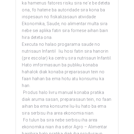
ka hamenus fatores risku sira ne`e be deteta
ona, fo hatene ba autoridade sira kona ba
inspesaun no fiskalizasaun atividade
Ekonomika, Saude, no alimentar multa sira
nebe sei aplika fatin sira fornese aihan bain
hira deteta ona.
Executa no halao progarama saude no
nutrisaun Infantil liu hosi fatin sira hanorin
(pre escolar) ka centru sira nutrisaun Infantil.
Hato imformasaun ba publiku konaba
hahalok diak konaba preparasaun tein no
faan hahan ba ema hotu atu konsumu ka
han.
Produs halo livru manual konaba pratika
diak aruma sasan, preparasaun tein, no faan
aihan ba ema konsume liu-liu hato ba ema
sira serbisu iha area ekonomia nian.
Fo tulun ba sira nebe serbisu iha area
ekonomika nian iha setor Agro – Alimentar
bainhira halo pratika diak iha produsaun,