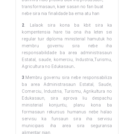
transformasaun, kaer sasan no fan buat
nebe sira nia finalidade ba ema atu han
2
. Lalaok sira kona ba kbit sira ka
kompentensia hare tia ona iha leten sei
regular tuir diploma ministerial hamutuk ho
membru governu sira nebe iha
responsabilidade ba area administrasaun
Estatal, saude, komerciu, Industria,Turismu,
Agricultura no Edukasaun
.
3
.Membru governu sira nebe responsabiliza
ba area Administrasaun Estatal, Saude,
Comerciu, Industria, Turismu, Agrikultura no
Edukasaun, sira aprova liu despachu
ministerial konjuntu, planu kona ba
formasaun rekursus humanus nebe halao
servisu ka funsaun sira iha servisu
municipais iha area sira seguransa
alimentar nian.