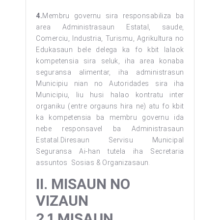
4.
Membru governu sira responsabiliza ba
area Administrasaun Estatal, saude,
Comerciu, Industria, Turismu, Agrikultura no
Edukasaun bele delega ka fo kbit lalaok
kompetensia sira seluk, iha area konaba
seguransa alimentar, iha administrasun
Municipiu nian no Autoridades sira iha
Municipiu, liu husi halao kontratu inter
organiku (entre orgauns hira ne) atu fo kbit
ka kompetensia ba membru governu ida
nebe responsavel ba Administrasaun
Estatal.Diresaun Servisu Municipal
Seguransa Ai-han tutela iha Secretaria
assuntos Sosias & Organizasaun.
II.
MISAUN NO
VIZAUN
2.1
MISAUN