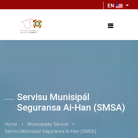
EN
Servisu Munisipál
Seguransa Ai-Han (SMSA)
Home
Municipality Service
Servisu Munisipál Seguransa Ai-Han (SMSA)