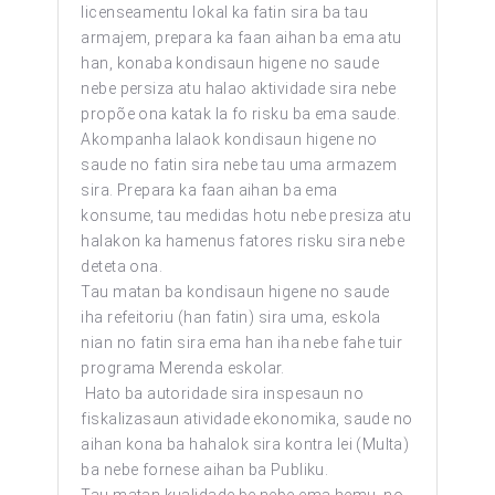
licenseamentu lokal ka fatin sira ba tau
armajem, prepara ka faan aihan ba ema atu
han, konaba kondisaun higene no saude
nebe persiza atu halao aktividade sira nebe
propõe ona katak la fo risku ba ema saude.
Akompanha lalaok kondisaun higene no
saude no fatin sira nebe tau uma armazem
sira. Prepara ka faan aihan ba ema
konsume, tau medidas hotu nebe presiza atu
halakon ka hamenus fatores risku sira nebe
deteta ona.
Tau matan ba kondisaun higene no saude
iha refeitoriu (han fatin) sira uma, eskola
nian no fatin sira ema han iha nebe fahe tuir
programa Merenda eskolar.
Hato ba autoridade sira inspesaun no
fiskalizasaun atividade ekonomika, saude no
aihan kona ba hahalok sira kontra lei (Multa)
ba nebe fornese aihan ba Publiku.