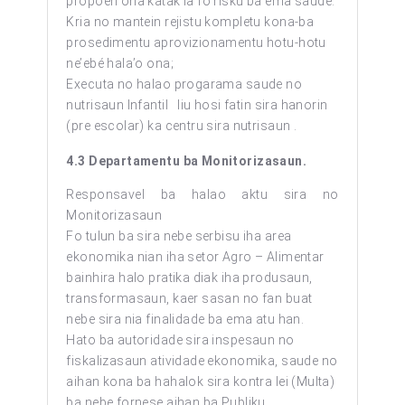
propõen ona katak la fo risku ba ema saude.
Kria no mantein rejistu kompletu kona-ba
prosedimentu aprovizionamentu hotu-hotu
ne’ebé hala’o ona;
Executa no halao progarama saude no
nutrisaun Infantil liu hosi fatin sira hanorin
(pre escolar) ka centru sira nutrisaun .
4.3 Departamentu ba Monitorizasaun.
Responsavel ba halao aktu sira no
Monitorizasaun
Fo tulun ba sira nebe serbisu iha area
ekonomika nian iha setor Agro – Alimentar
bainhira halo pratika diak iha produsaun,
transformasaun, kaer sasan no fan buat
nebe sira nia finalidade ba ema atu han.
Hato ba autoridade sira inspesaun no
fiskalizasaun atividade ekonomika, saude no
aihan kona ba hahalok sira kontra lei (Multa)
ba nebe fornese aihan ba Publiku.