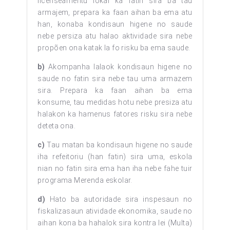
licenseamentu lokal ka fatin sira ba tau
armajem, prepara ka faan aihan ba ema atu
han, konaba kondisaun higene no saude
nebe persiza atu halao aktividade sira nebe
propõen ona katak la fo risku ba ema saude.
b)
Akompanha lalaok kondisaun higene no
saude no fatin sira nebe tau uma armazem
sira. Prepara ka faan aihan ba ema
konsume, tau medidas hotu nebe presiza atu
halakon ka hamenus fatores risku sira nebe
deteta ona.
c)
Tau matan ba kondisaun higene no saude
iha refeitoriu (han fatin) sira uma, eskola
nian no fatin sira ema han iha nebe fahe tuir
programa Merenda eskolar.
d)
Hato ba autoridade sira inspesaun no
fiskalizasaun atividade ekonomika, saude no
aihan kona ba hahalok sira kontra lei (Multa)